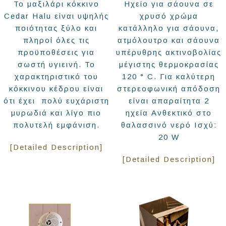
Το μαξιλάρι κόκκινο
Ηχείο για σάουνα σε
Cedar Halu είναι υψηλής
χρυσό χρώμα
ποιότητας ξύλο και
κατάλληλο για σάουνα,
πληροί όλες τις
ατμόλουτρο και σάουνα
προϋποθέσεις για
υπέρυθρης ακτινοβολίας
σωστή υγιεινή. Το
μέγιστης θερμοκρασίας
χαρακτηριστικό του
120 ° C. Για καλύτερη
κόκκινου κέδρου είναι
στερεοφωνική απόδοση
ότι έχει πολύ ευχάριστη
είναι απαραίτητα 2
μυρωδιά και λίγο πιο
ηχεία Ανθεκτικό στο
πολυτελή εμφάνιση.
θαλασσινό νερό Ισχύ:
20 W
[Detailed Description]
[Detailed Description]