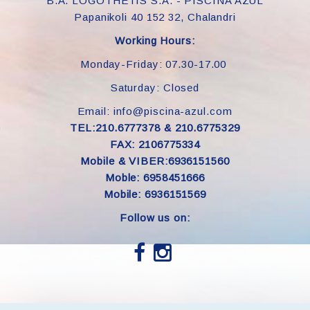
B.A. LOGOTHETIS S.A. - PISCINA AZUL
Papanikoli 40 152 32, Chalandri
Working Hours:
Monday-Friday: 07.30-17.00
Saturday: Closed
Email: info@piscina-azul.com
TEL:210.6777378 & 210.6775329
FAX: 2106775334
Mobile & VIBER:6936151560
Moble: 6958451666
Mobile: 6936151569
Follow us on: